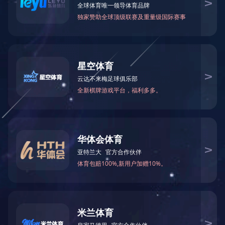
擦拭机
充氦插钉机